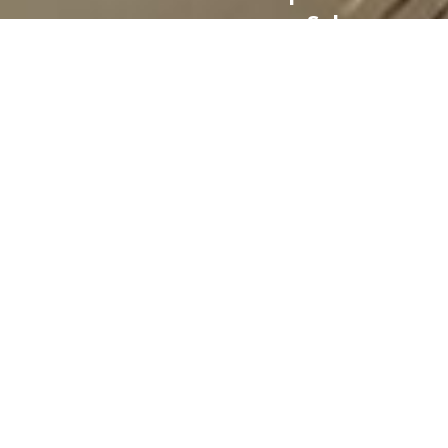
en Selwo,
Estepona
VENDIDO
Ref.
dormitorios
baños
CA3121
2
2
Construido
Orientación
84 m²
Sur
Estupendo apartamento