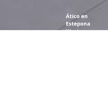
Ático en
Estepona
West,
Estepona
755.000 €
Ref.
dormitorios
baños
CA2991
3
2