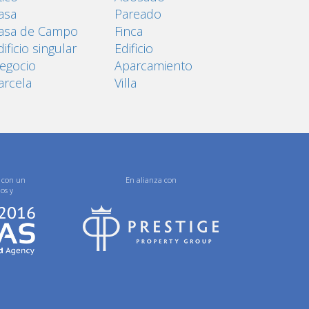
asa
Pareado
asa de Campo
Finca
dificio singular
Edificio
egocio
Aparcamiento
arcela
Villa
 con un
En alianza con
ios y