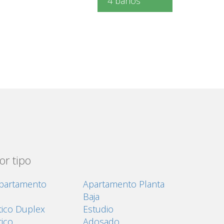
4 baños
or tipo
partamento
Apartamento Planta
Baja
tico Duplex
Estudio
tico
Adosado