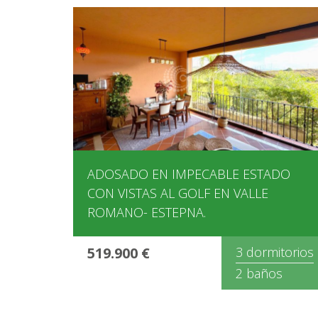
ADOSADO EN IMPECABLE ESTADO
CON VISTAS AL GOLF EN VALLE
ROMANO- ESTEPNA.
519.900 €
3 dormitorios
2 baños