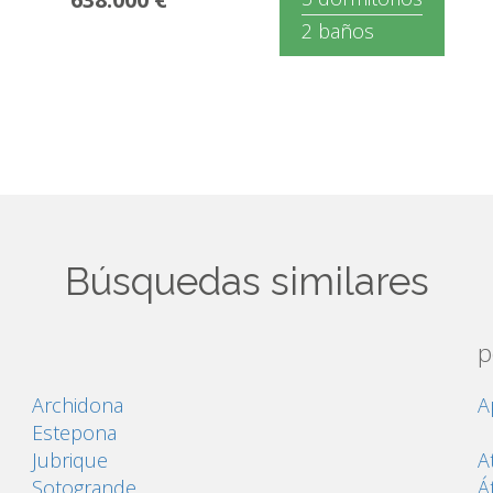
2 baños
Búsquedas similares
p
Archidona
A
Estepona
Jubrique
A
Sotogrande
Á