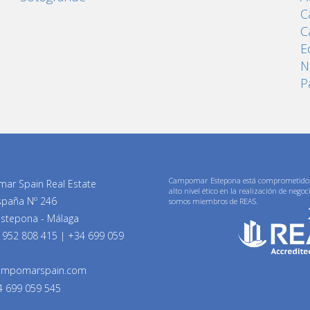
C
C
E
N
P
Campomar Estepona está comprometido
ar Spain Real Estate
alto nivel ético en la realización de negoc
spaña Nº 246
somos miembros de REAS.
stepona - Málaga
 952 808 415
|
+34 699 059
ampomarspain.com
4 699 059 545