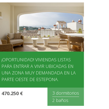
¡OPORTUNIDAD! VIVIENDAS LISTAS
PARA ENTRAR A VIVIR UBICADAS EN
UNA ZONA MUY DEMANDADA EN LA
PARTE OESTE DE ESTEPONA.
470.250 €
3 dormitorios
2 baños