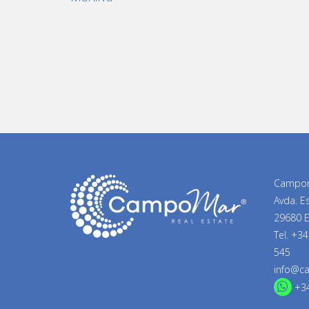
Campom
Avda. E
29680 E
Tel.
+34
545
info@c
+3