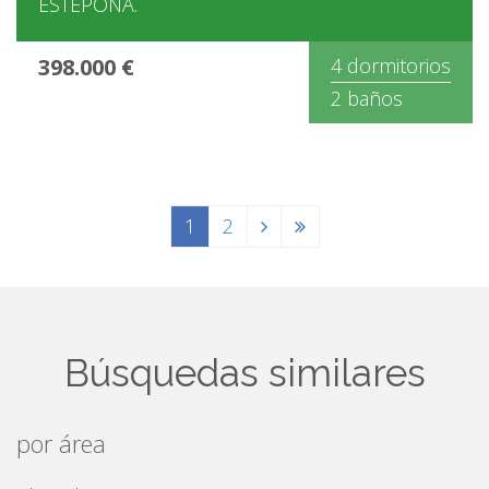
ESTEPONA.
398.000 €
4 dormitorios
2 baños
1
2
Búsquedas similares
por área